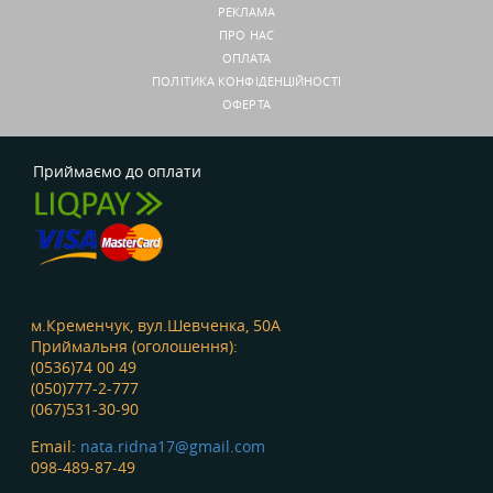
РЕКЛАМА
ПРО НАС
ОПЛАТА
ПОЛІТИКА КОНФІДЕНЦІЙНОСТІ
ОФЕРТА
Приймаємо до оплати
м.Кременчук, вул.Шевченка, 50А
Приймальня (оголошення):
(0536)74 00 49
(050)777-2-777
(067)531-30-90
Email:
nata.ridna17@gmail.com
098-489-87-49