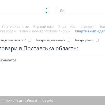
Плаття/Костюми
Верхній одяг
Верх
Низ
Спецодяг
Ва
овні убори
Панчішно-шкарпеткові вироби
Спортивний одяг
 від приватних осіб
Товари від магазинів
Товари ринок
 товари в Полтавська область:
езультатов.
ЛІТИКА КОНФІДЕНЦІЙНОСТІ
ОФЕРТА