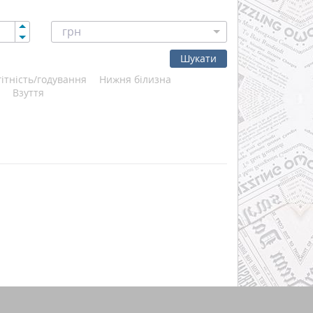
грн
Шукати
гітність/годування
Нижня білизна
Взуття