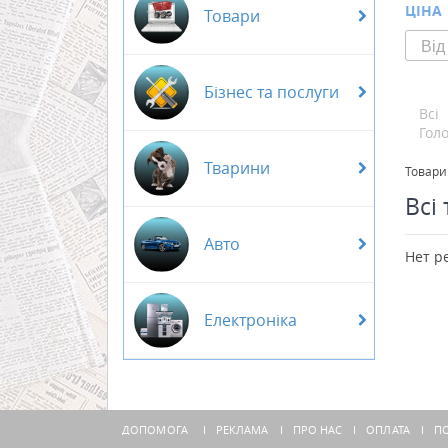
ЦІНА
Товари
Бізнес та послуги
Всі
Гол
Тварини
Товари
Всі
Авто
Нет р
Електроніка
ДОПОМОГА
РЕКЛАМА
ПРО НАС
ОПЛАТА
ПО