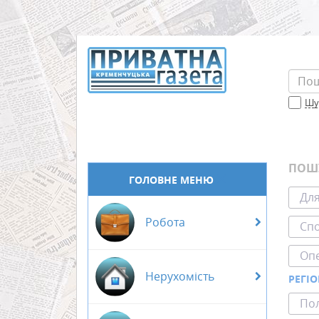
Шук
ПОШ
ГОЛОВНЕ МЕНЮ
Для
Робота
Спо
Оп
Нерухомість
РЕГІ
Пол