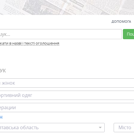
ДОПОМОГА
По
ати в назві і тексті оголошення
УК
 жінок
ртивний одяг
ерации
ОН
тавська область
Місто