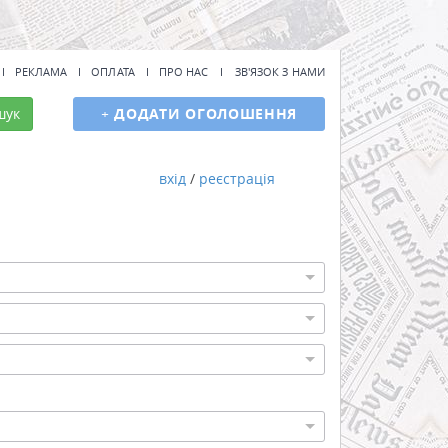
РЕКЛАМА
ОПЛАТА
ПРО НАС
ЗВ'ЯЗОК З НАМИ
шук
+
ДОДАТИ ОГОЛОШЕННЯ
вхід
/
реєстрація