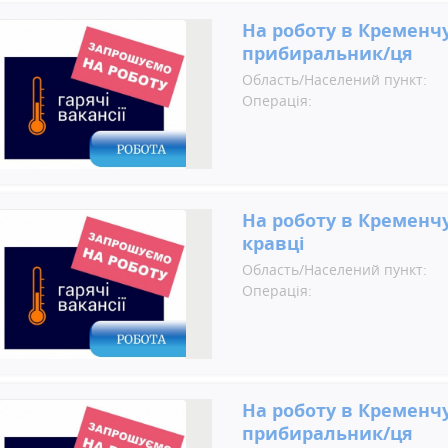
На роботу в Кременчу
прибиральник/ця
Область/Населений пункт:
Операція:
На роботу в Кременчу
кравці
Область/Населений пункт:
Операція:
На роботу в Кременчу
прибиральник/ця