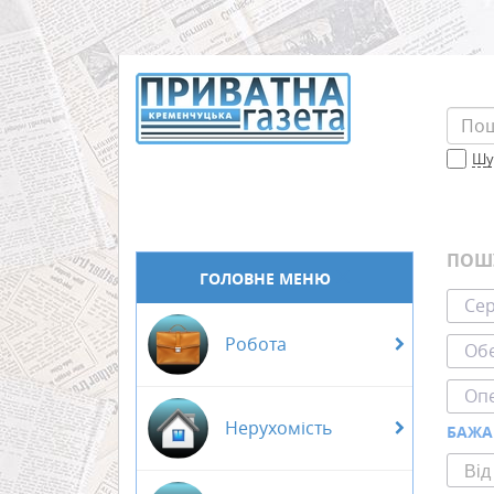
Шук
ПОШ
ГОЛОВНЕ МЕНЮ
Сер
Робота
Обе
Оп
Нерухомість
БАЖА