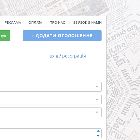
РЕКЛАМА
ОПЛАТА
ПРО НАС
ЗВ'ЯЗОК З НАМИ
шук
+
ДОДАТИ ОГОЛОШЕННЯ
вхід
/
реєстрація