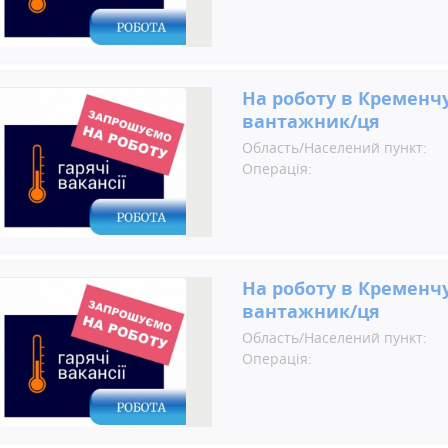
На роботу в Кременчу
вантажник/ця
Область/Населений пункт:
Операція:
На роботу в Кременчу
вантажник/ця
Область/Населений пункт:
Операція: