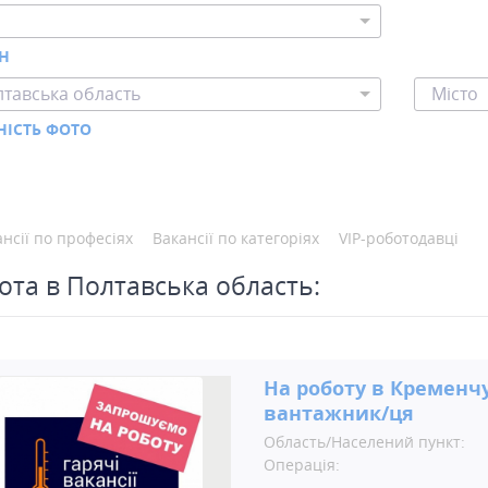
ОН
тавська область
Місто
НІСТЬ ФОТО
нсії по професіях
Вакансії по категоріях
VIP-роботодавці
ота в Полтавська область:
На роботу в Кременчу
вантажник/ця
Область/Населений пункт:
Операція: