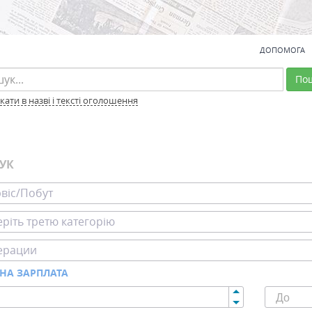
ДОПОМОГА
По
ати в назві і тексті оголошення
УК
віс/Побут
ріть третю категорію
ерации
НА ЗАРПЛАТА