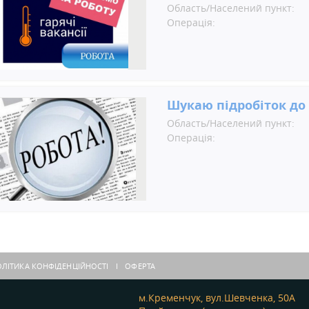
Область/Населений пункт:
Операція:
Шукаю підробіток до 
Область/Населений пункт:
Операція:
ЛІТИКА КОНФІДЕНЦІЙНОСТІ
ОФЕРТА
м.Кременчук, вул.Шевченка, 50А