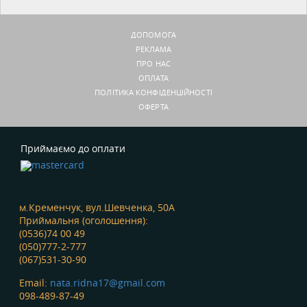
ДОПОМОГА
РЕКЛАМА
ПРО НАС
ОПЛАТА
ПОЛІТИКА КОНФІДЕНЦІЙНОСТІ
ОФЕРТА
Приймаємо до оплати
м.Кременчук, вул.Шевченка, 50А
Приймальня (оголошення):
(0536)74 00 49
(050)777-2-777
(067)531-30-90
Email:
nata.ridna17@gmail.com
098-489-87-49