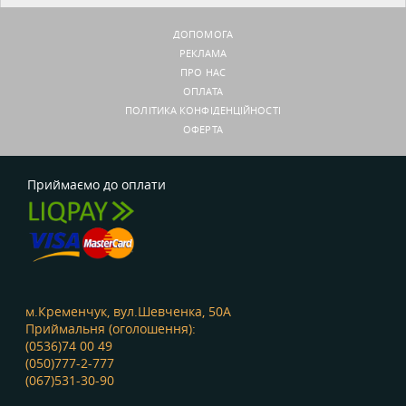
ДОПОМОГА
РЕКЛАМА
ПРО НАС
ОПЛАТА
ПОЛІТИКА КОНФІДЕНЦІЙНОСТІ
ОФЕРТА
Приймаємо до оплати
м.Кременчук, вул.Шевченка, 50А
Приймальня (оголошення):
(0536)74 00 49
(050)777-2-777
(067)531-30-90