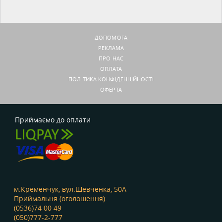
ДОПОМОГА
РЕКЛАМА
ПРО НАС
ОПЛАТА
ПОЛІТИКА КОНФІДЕНЦІЙНОСТІ
ОФЕРТА
Приймаємо до оплати
м.Кременчук, вул.Шевченка, 50А
Приймальня (оголошення):
(0536)74 00 49
(050)777-2-777