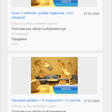
Ком-т меблів: шафа підвісна, стіл
27.07.2026
обідній
Область/Населений пункт:
Полтавська область/Кременчук
Операція:
Продажа
Тип:
Продам диван + 3 подушки + 2 крісла
27.07.2026
Область/Населений пункт:
Полтавська область/Кременчук