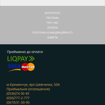
ДОПОМОГА
РЕКЛАМА
ПРО НАС
ОПЛАТА
ПОЛІТИКА КОНФІДЕНЦІЙНОСТІ
ОФЕРТА
Приймаємо до оплати
м.Кременчук, вул.Шевченка, 50А
Приймальня (оголошення):
(0536)74 00 49
(050)777-2-777
(067)531-30-90