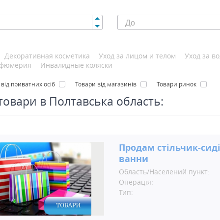
Декоративная косметика
Уход за лицом и телом
Уход за в
фюмерия
Инвалидные коляски
 від приватних осіб
Товари від магазинів
Товари ринок
 товари в Полтавська область:
Продам стільчик-сид
ванни
Область/Населений пункт:
Операція:
Тип: