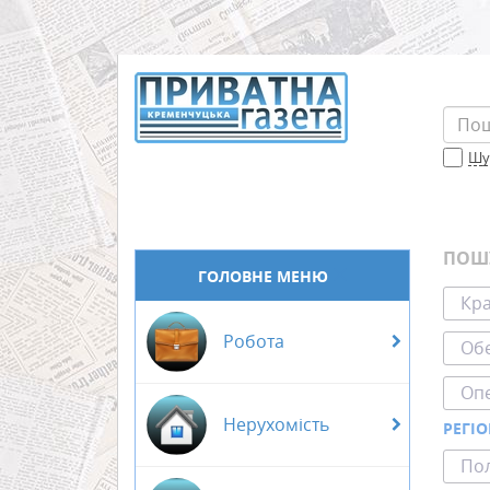
Шук
ПОШ
ГОЛОВНЕ МЕНЮ
Кра
Робота
Обе
Оп
Нерухомість
РЕГІ
Пол