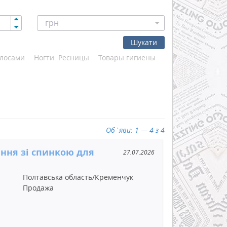
грн
Шукати
олосами
Ногти. Ресницы
Товары гигиены
Об`яви: 1 — 4 з 4
іння зі спинкою для
27.07.2026
Полтавська область/Кременчук
Продажа