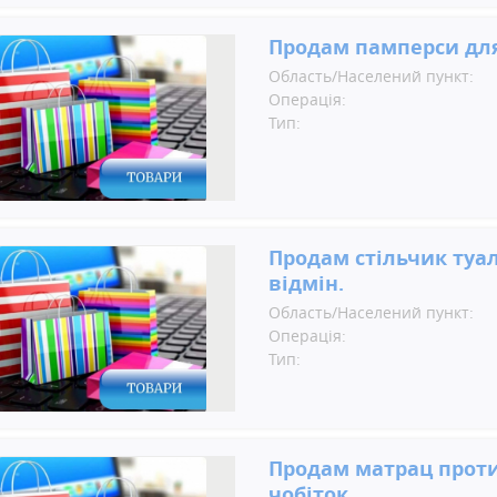
Продам памперси дл
Область/Населений пункт:
Операція:
Тип:
Продам стільчик туал
відмін.
Область/Населений пункт:
Операція:
Тип:
Продам матрац прот
чобіток