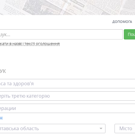
ДОПОМОГА
По
ати в назві і тексті оголошення
УК
са та здоров'я
ріть третю категорію
ерации
ОН
тавська область
Місто