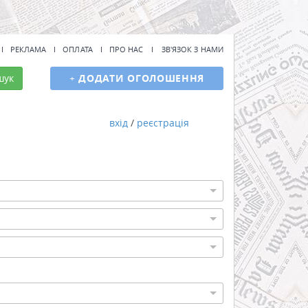
РЕКЛАМА
ОПЛАТА
ПРО НАС
ЗВ'ЯЗОК З НАМИ
шук
+
ДОДАТИ ОГОЛОШЕННЯ
вхід
/
реєстрація