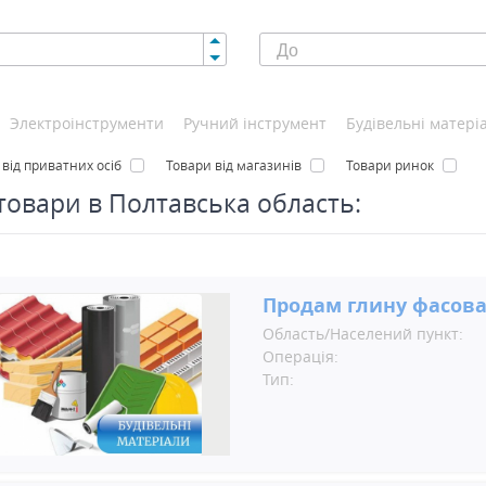
Электроінструменти
Ручний інструмент
Будівельні матері
 від приватних осіб
Товари від магазинів
Товари ринок
 товари в Полтавська область:
Продам глину фасова
Область/Населений пункт:
Операція:
Тип: