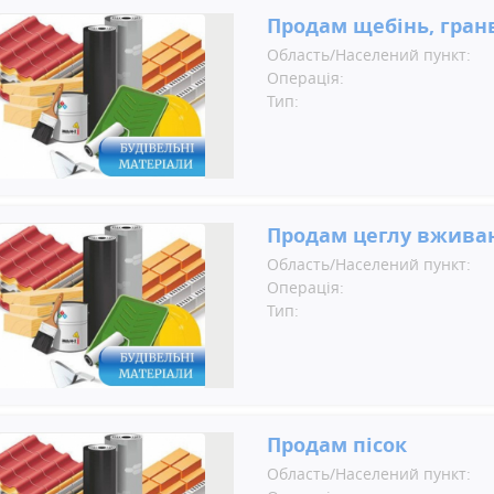
Продам щебінь, гранв
Область/Населений пункт:
Операція:
Тип:
Продам цеглу вживан
Область/Населений пункт:
Операція:
Тип:
Продам пісок
Область/Населений пункт: