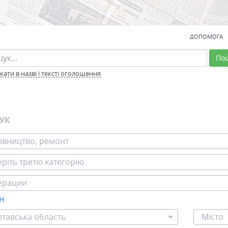
ДОПОМОГА
По
ати в назві і тексті оголошення
УК
івництво, ремонт
ріть третю категорію
ерации
ОН
тавська область
Місто