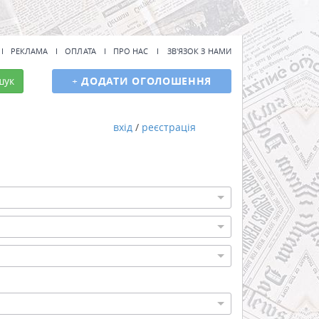
РЕКЛАМА
ОПЛАТА
ПРО НАС
ЗВ'ЯЗОК З НАМИ
шук
+
ДОДАТИ ОГОЛОШЕННЯ
вхід
/
реєстрація