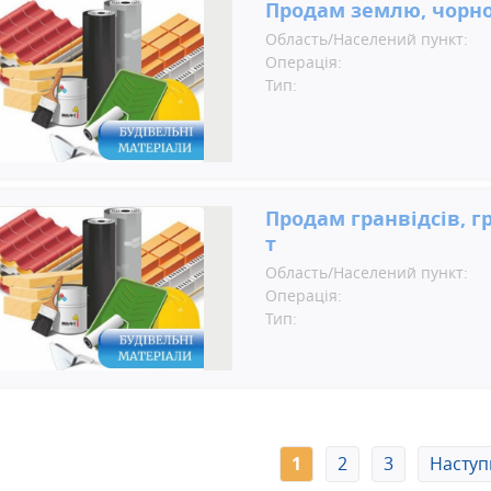
Продам землю, чорн
Область/Населений пункт:
Операція:
Тип:
Продам гранвідсів, г
т
Область/Населений пункт:
Операція:
Тип:
1
2
3
Наступ