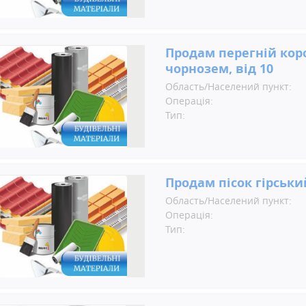
Продам перегній кор
чорнозем, від 10
Область/Населений пункт:
Операція:
Тип:
Продам пісок гірськи
Область/Населений пункт:
Операція:
Тип: