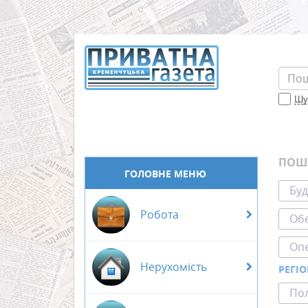
Шук
ПОШ
ГОЛОВНЕ МЕНЮ
Буд
Робота
Обе
Оп
Нерухомість
РЕГІ
Пол