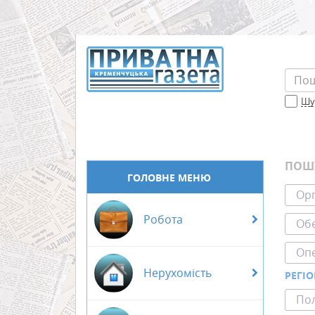
Шук
ПОШ
ГОЛОВНЕ МЕНЮ
Орг
Робота
Обе
Оп
Нерухомість
РЕГІ
Пол