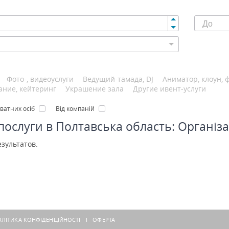
Фото-, видеоуслуги
Ведущий-тамада, DJ
Аниматор, клоун, 
ание, кейтеринг
Украшение зала
Другие ивент-услуги
иватних осіб
Від компаній
 послуги в Полтавська область: Організа
езультатов.
ЛІТИКА КОНФІДЕНЦІЙНОСТІ
ОФЕРТА