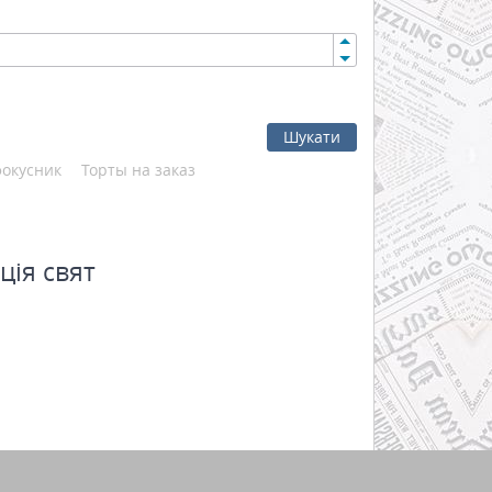
Шукати
фокусник
Торты на заказ
ція свят