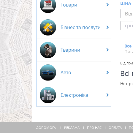
ЦІНА
Товари
грн
Бізнес та послуги
Все
Тварини
Пит
Від пр
Всі
Авто
Нет р
Електроніка
ДОПОМОГА
РЕКЛАМА
ПРО НАС
ОПЛАТА
ПО