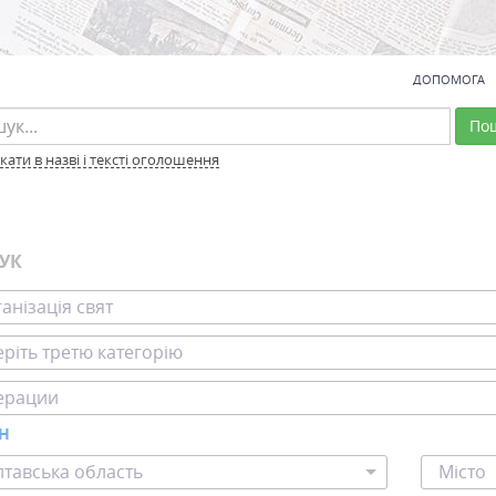
ДОПОМОГА
По
ати в назві і тексті оголошення
УК
анізація свят
ріть третю категорію
ерации
ОН
тавська область
Місто