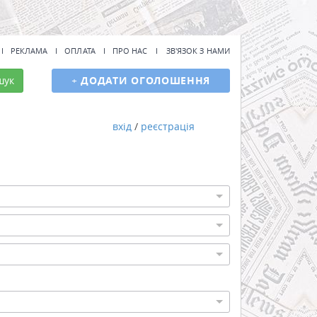
РЕКЛАМА
ОПЛАТА
ПРО НАС
ЗВ'ЯЗОК З НАМИ
шук
+
ДОДАТИ ОГОЛОШЕННЯ
вхід
/
реєстрація