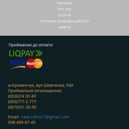
РЕКЛАМА
ПРО НАС
ОПЛАТА
ПОЛІТИКА КОНФІДЕНЦІЙНОСТІ
ОФЕРТА
Приймаємо до оплати
м.Кременчук, вул.Шевченка, 50А
Приймальня (оголошення):
(0536)74 00 49
(050)777-2-777
(067)531-30-90
Email:
nata.ridna17@gmail.com
098-489-87-49