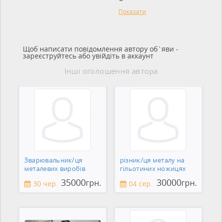
Показати
Щоб написати повідомлення автору об`яви -
зареєструйтесь або увійдіть в аккаунт
Інші оголошення автора
Зварювальник/ця
різник/ця металу на
металевих виробів
гільотиних ножицях
35000
30000
грн.
грн.
30 чер.
04 сер.