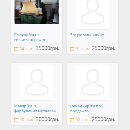
Слюсар/ка на
Зварювальник/ця
гильотині ножиці
35000
25000
грн.
грн.
04 сер.
01 сер.
Маляр/ка із
менеджер/ка по
фарбування металевих
продажам
виробів
30000
25000
грн.
грн.
05 трав
02 лют.