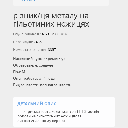
різник/ця металу на
гільотиних ножицях
Опубліковано в
16:50, 04.08.2026
Переглядів:
7438
Номер оголошення:
33571
Населений пункт:
Кременчук
Образование:
среднее
Пол:
М
Опыт работы:
от 1 года
Вид занятости:
полная занятость
ДЕТАЛЬНИЙ ОПИС
підприємство знаходиться в р-ні НПЗ, досвід
роботи на гильотинних ножицях та
листозгинальному верстаті