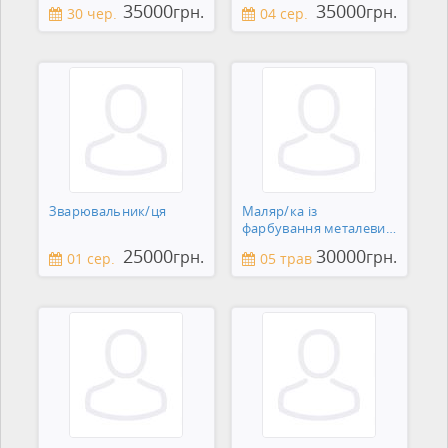
35000
35000
грн.
грн.
30 чер.
04 сер.
Зварювальник/ця
Маляр/ка із
фарбування металевих
виробів
25000
30000
грн.
грн.
01 сер.
05 трав