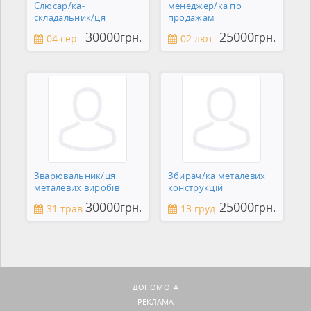
Слюсар/ка-
менеджер/ка по
складальник/ця
продажам
30000
25000
грн.
грн.
04 сер.
02 лют.
Зварювальник/ця
Збирач/ка металевих
металевих виробів
конструкцій
30000
25000
грн.
грн.
31 трав
13 груд.
ДОПОМОГА
РЕКЛАМА