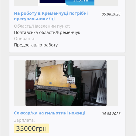
На роботу в Кременчуці потрібні
05.08.2026
пресувальники/ці
Область/Населений пункт:
Полтавська область/Кременчук
Операція:
Предоставлю работу
Слюсар/ка на гильотині ножиці
04.08.2026
Зарплата:
35000
грн