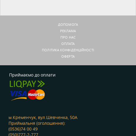
ДОПОМОГА
РЕКЛАМА
ПРО НАС
ОПЛАТА
ПОЛІТИКА КОНФІДЕНЦІЙНОСТІ
ОФЕРТА
Приймаємо до оплати
м.Кременчук, вул.Шевченка, 50А
Приймальня (оголошення):
(0536)74 00 49
(050)777-2-777