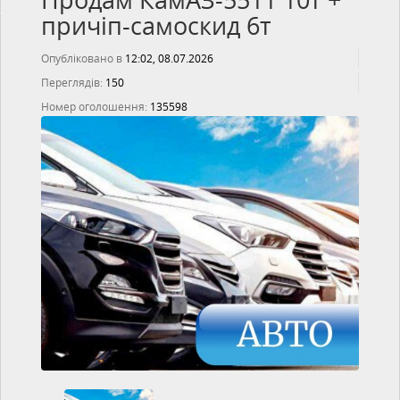
Продам КамАЗ-5511 10т +
причіп-самоскид 6т
Опубліковано в
12:02, 08.07.2026
Переглядів:
150
Номер оголошення:
135598