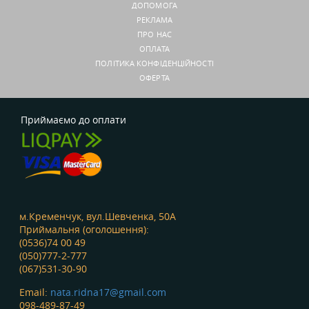
ДОПОМОГА
РЕКЛАМА
ПРО НАС
ОПЛАТА
ПОЛІТИКА КОНФІДЕНЦІЙНОСТІ
ОФЕРТА
Приймаємо до оплати
м.Кременчук, вул.Шевченка, 50А
Приймальня (оголошення):
(0536)74 00 49
(050)777-2-777
(067)531-30-90
Email:
nata.ridna17@gmail.com
098-489-87-49