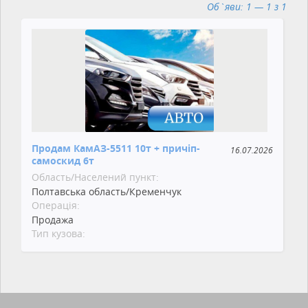
Об`яви: 1 — 1 з 1
Продам КамАЗ-5511 10т + причіп-
16.07.2026
самоскид 6т
Область/Населений пункт:
Полтавська область/Кременчук
Операція:
Продажа
Тип кузова: