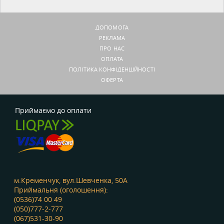
ДОПОМОГА
РЕКЛАМА
ПРО НАС
ОПЛАТА
ПОЛІТИКА КОНФІДЕНЦІЙНОСТІ
ОФЕРТА
Приймаємо до оплати
м.Кременчук, вул.Шевченка, 50А
Приймальня (оголошення):
(0536)74 00 49
(050)777-2-777
(067)531-30-90