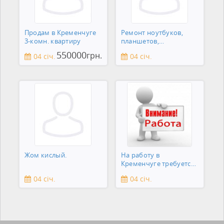
Продам в Кременчуге
Ремонт ноутбуков,
3-комн. квартиру
планшетов,
смартфонов,
550000
грн.
04 січ.
04 січ.
зеркальны
Жом кислый.
На работу в
Кременчуге требуется
охранник
04 січ.
04 січ.