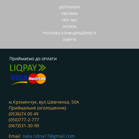
ДОПОМОГА
РЕКЛАМА
ПРО НАС
ОПЛАТА
ПОЛІТИКА КОНФІДЕНЦІЙНОСТІ
ОФЕРТА
Приймаємо до оплати
м.Кременчук, вул.Шевченка, 50А
Приймальня (оголошення):
(0536)74 00 49
(050)777-2-777
(067)531-30-90
Email:
nata.ridna17@gmail.com