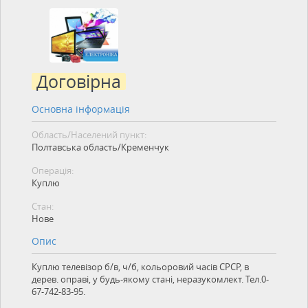
Договірна
Основна інформація
Область/Населений пункт:
Полтавська область/Кременчук
Операція:
Куплю
Стан:
Нове
Опис
Куплю телевізор б/в, ч/б, кольоровий часів СРСР, в
дерев. оправі, у будь-якому стані, неразукомлект. Тел.0-
67-742-83-95.