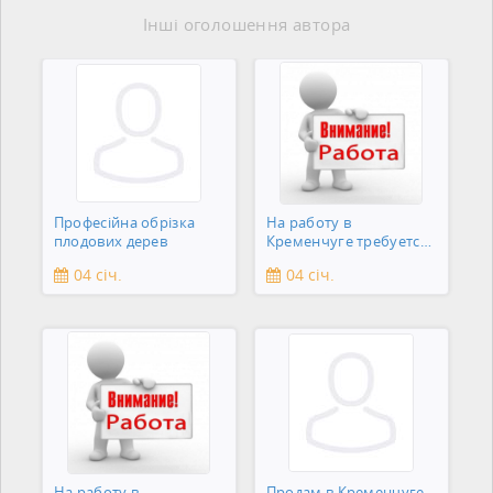
Інші оголошення автора
Професійна обрізка
На работу в
плодових дерев
Кременчуге требуется
подсобник
04 січ.
04 січ.
На работу в
Продам в Кременчуге