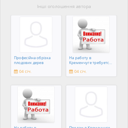
Інші оголошення автора
Професійна обрізка
На работу в
плодових дерев
Кременчуге требуется
подсобник
04 січ.
04 січ.
На работу в
Продам в Кременчуге