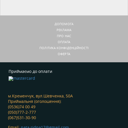
ДОПОМОГА
РЕКЛАМА
ПРО НАС
ОПЛАТА
ПОЛІТИКА КОНФІДЕНЦІЙНОСТІ
ОФЕРТА
Приймаємо до оплати
м.Кременчук, вул.Шевченка, 50А
Приймальня (оголошення):
(0536)74 00 49
(050)777-2-777
(067)531-30-90
Email:
nata.ridna17@gmail.com