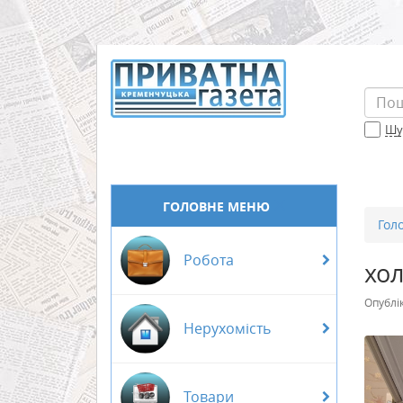
Шук
ГОЛОВНЕ МЕНЮ
Гол
Робота
хо
Опублі
Нерухомість
Товари