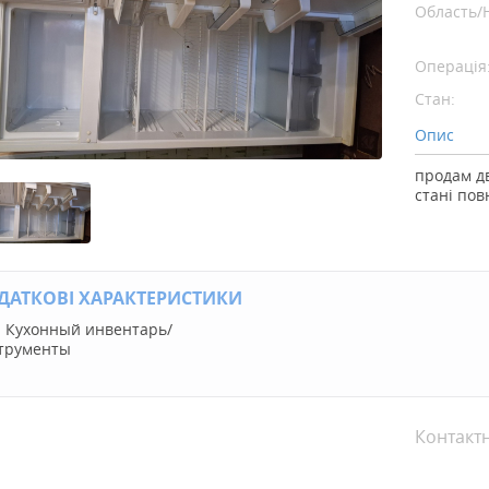
Область/
Операція
Стан:
Опис
продам д
стані по
ДАТКОВІ ХАРАКТЕРИСТИКИ
:
Кухонный инвентарь/
трументы
Контакт