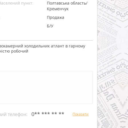
Населений пункт:
Полтавська область/
Кременчук
:
Продажа
Б/У
вокамерний холодильник атлант в гарному
вністю робочий
0** *** ** **
ний телефон:
Показати