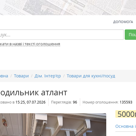
ДОПОМОГА
По
ати в назві і тексті оголошення
овна
Товари
Дім. Інтер'єр
Товари для кухні/посуд
лодильник атлант
ковано в
15:25, 07.07.2026
Переглядів:
96
Номер оголошення:
135593
5000
Основна 