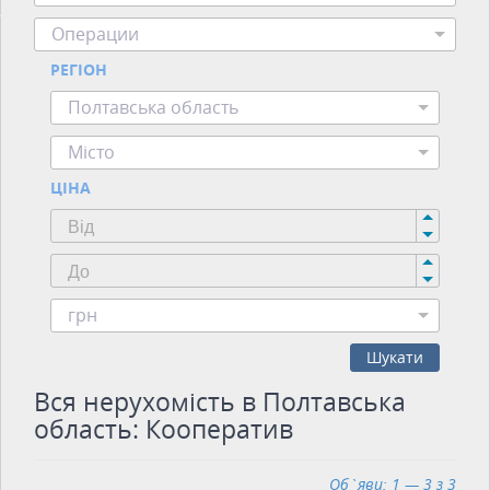
Операции
РЕГІОН
Полтавська область
Місто
ЦІНА
грн
Шукати
Вся нерухомість в Полтавська
область: Кооператив
Об`яви: 1 — 3 з 3