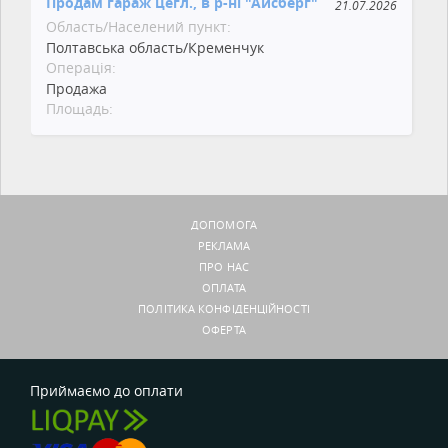
Продам гараж цегл., в р-ні "Айсберг"
21.07.2026
Область/Населений пункт:
Полтавська область/Кременчук
Операція:
Продажа
Площадь:
ДОПОМОГА
РЕКЛАМА
ПРО НАС
ОПЛАТА
ПОЛІТИКА КОНФІДЕНЦІЙНОСТІ
ОФЕРТА
Приймаємо до оплати