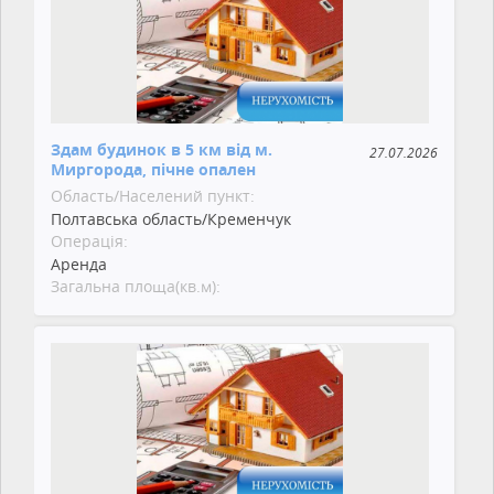
Здам будинок в 5 км від м.
27.07.2026
Миргорода, пічне опален
Область/Населений пункт:
Полтавська область/Кременчук
Операція:
Аренда
Загальна площа(кв.м):