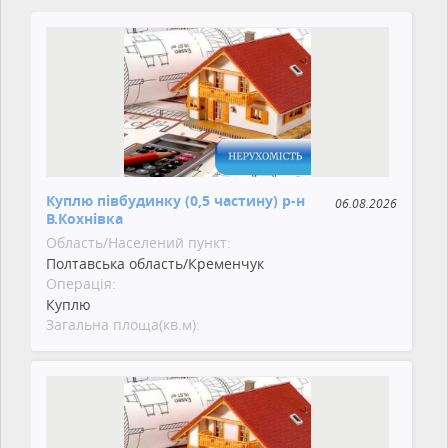
Куплю півбудинку (0,5 частину) р-н
06.08.2026
В.Кохнівка
Область/Населений пункт:
Полтавська область/Кременчук
Операція:
Куплю
Загальна площа(кв.м):