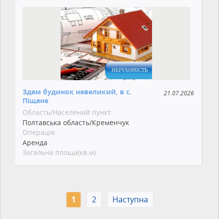
Здам будинок невеликий, в с.
21.07.2026
Піщане
Область/Населений пункт:
Полтавська область/Кременчук
Операція:
Аренда
Загальна площа(кв.м):
1
2
Наступна