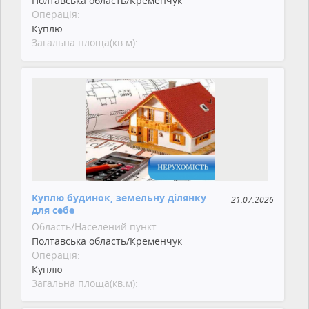
Полтавська область/Кременчук
Операція:
Куплю
Загальна площа(кв.м):
Куплю будинок, земельну ділянку
21.07.2026
для себе
Область/Населений пункт:
Полтавська область/Кременчук
Операція:
Куплю
Загальна площа(кв.м):