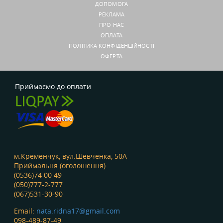
ДОПОМОГА
РЕКЛАМА
ПРО НАС
ОПЛАТА
ПОЛІТИКА КОНФІДЕНЦІЙНОСТІ
ОФЕРТА
Приймаємо до оплати
м.Кременчук, вул.Шевченка, 50А
Приймальня (оголошення):
(0536)74 00 49
(050)777-2-777
(067)531-30-90
Email:
nata.ridna17@gmail.com
098-489-87-49